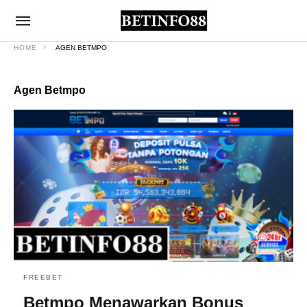
HOME
AGEN BETMPO
Agen Betmpo
FREEBET
Betmpo Menawarkan Bonus