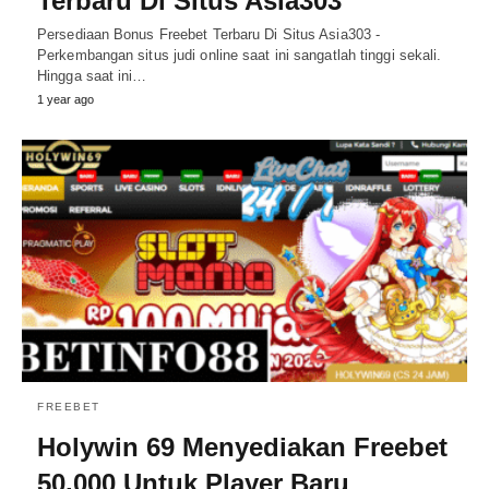
Terbaru Di Situs Asia303
Persediaan Bonus Freebet Terbaru Di Situs Asia303 -
Perkembangan situs judi online saat ini sangatlah tinggi sekali.
Hingga saat ini…
1 year ago
FREEBET
Holywin 69 Menyediakan Freebet
50.000 Untuk Player Baru