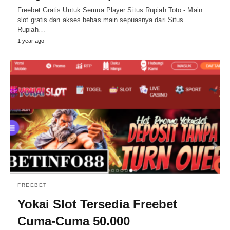
Freebet Gratis Untuk Semua Player Situs Rupiah Toto - Main
slot gratis dan akses bebas main sepuasnya dari Situs
Rupiah…
1 year ago
FREEBET
Yokai Slot Tersedia Freebet
Cuma-Cuma 50.000