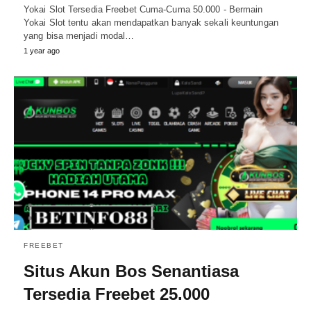
Yokai Slot Tersedia Freebet Cuma-Cuma 50.000 - Bermain
Yokai Slot tentu akan mendapatkan banyak sekali keuntungan
yang bisa menjadi modal…
1 year ago
FREEBET
Situs Akun Bos Senantiasa
Tersedia Freebet 25.000