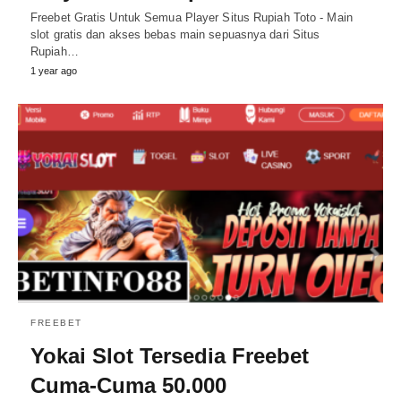
Freebet Gratis Untuk Semua Player Situs Rupiah Toto - Main
slot gratis dan akses bebas main sepuasnya dari Situs
Rupiah…
1 year ago
FREEBET
Yokai Slot Tersedia Freebet
Cuma-Cuma 50.000