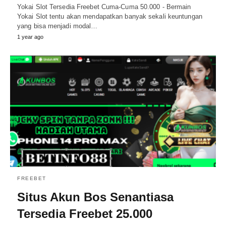
Yokai Slot Tersedia Freebet Cuma-Cuma 50.000 - Bermain
Yokai Slot tentu akan mendapatkan banyak sekali keuntungan
yang bisa menjadi modal…
1 year ago
FREEBET
Situs Akun Bos Senantiasa
Tersedia Freebet 25.000