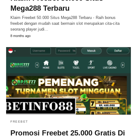
Mega288 Terbaru
Klaim Freebet 50.000 Situs Mega288 Terbaru - Raih bonus
freebet dengan mudah saat bermain slot merupakan cita-cita
seorang player judi…
8 months ago
FREEBET
Promosi Freebet 25.000 Gratis Di