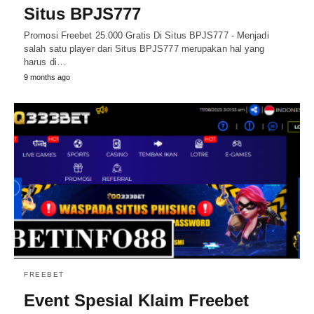
Situs BPJS777
Promosi Freebet 25.000 Gratis Di Situs BPJS777 - Menjadi
salah satu player dari Situs BPJS777 merupakan hal yang
harus di…
9 months ago
FREEBET
Event Spesial Klaim Freebet