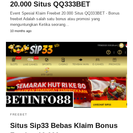
20.000 Situs QQ333BET
Event Spesial Klaim Freebet 20.000 Situs QQ333BET - Bonus
freebet Adalah salah satu bonus atau promosi yang
menguntungkan Ketika seorang…
10 months ago
FREEBET
Situs Sip33 Bebas Klaim Bonus