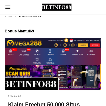
HOME
BONUS MANTUL69
Bonus Mantul69
FREEBET
Klaim Freebet 50.000 Situs