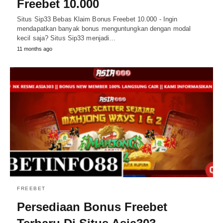
Freebet 10.000
Situs Sip33 Bebas Klaim Bonus Freebet 10.000 - Ingin
mendapatkan banyak bonus menguntungkan dengan modal
kecil saja? Situs Sip33 menjadi…
11 months ago
FREEBET
Persediaan Bonus Freebet