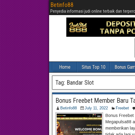
Betinfo88
Penyedia informasi judi online terbaik dan terperca
Home
Situs Top 10
Bonus Ga
Tag:
Bandar Slot
Bonus Freebet Member Baru T
Betinfo88
July 11, 2022
Freebet
Bonus Freebet
Megapulsa88 ad
memberikan laya
tidak ada lagi 