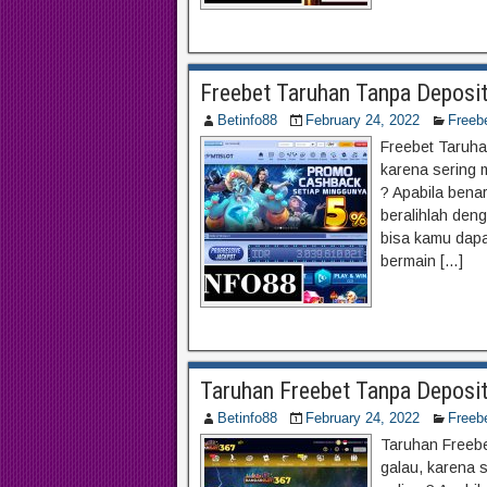
Freebet Taruhan Tanpa Deposi
Betinfo88
February 24, 2022
Freeb
Freebet Taruha
karena sering m
? Apabila bena
beralihlah den
bisa kamu dapa
bermain […]
Taruhan Freebet Tanpa Deposit
Betinfo88
February 24, 2022
Freeb
Taruhan Freebe
galau, karena s