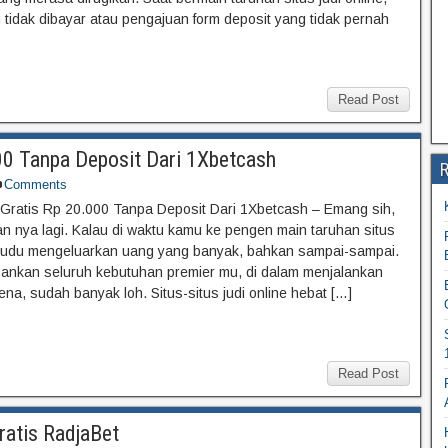
tidak dibayar atau pengajuan form deposit yang tidak pernah
Read Post
00 Tanpa Deposit Dari 1Xbetcash
R
Comments
Gratis Rp 20.000 Tanpa Deposit Dari 1Xbetcash – Emang sih,
n nya lagi. Kalau di waktu kamu ke pengen main taruhan situs
u, kudu mengeluarkan uang yang banyak, bahkan sampai-sampai.
nkan seluruh kebutuhan premier mu, di dalam menjalankan
rena, sudah banyak loh. Situs-situs judi online hebat […]
Read Post
ratis RadjaBet