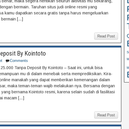
a benar, maka segera hentikan seluruh aktivitas mu sekarang,
dengan bermain. Taruhan situs judi online resmi yang
a kamu dapatkan secara gratis tanpa harus mengeluarkan
 bermain […]
Read Post
eposit By Kointoto
S
M
et
Comments
25.000 Tanpa Deposit By Kointoto – Saat ini, untuk bisa
M
emampuan mu di dalam menebak serta memprediksikan. Kira-
t online manakah yang dapat memberikan kemenangan dalam
sar, maka teman-teman wajib melakukan nya. Bersama dengan
ne yang bernama Kointoto resmi, karena selain sudah di fasilitasi
ai macam […]
Read Post