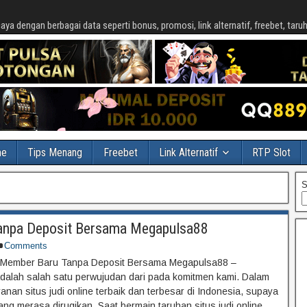
ya dengan berbagai data seperti bonus, promosi, link alternatif, freebet, taruhan 
me
Tips Menang
Freebet
Link Alternatif
RTP Slot
S
anpa Deposit Bersama Megapulsa88
Comments
 Member Baru Tanpa Deposit Bersama Megapulsa88 –
alah salah satu perwujudan dari pada komitmen kami. Dalam
nan situs judi online terbaik dan terbesar di Indonesia, supaya
yang merasa dirugikan. Saat bermain taruhan situs judi online,