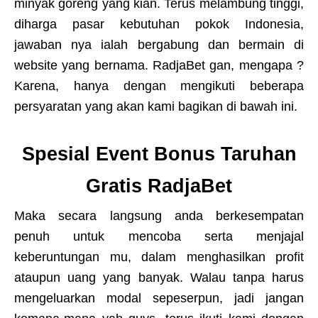
minyak goreng yang kian. Terus melambung tinggi,
diharga pasar kebutuhan pokok Indonesia,
jawaban nya ialah bergabung dan bermain di
website yang bernama. RadjaBet gan, mengapa ?
Karena, hanya dengan mengikuti beberapa
persyaratan yang akan kami bagikan di bawah ini.
Spesial Event Bonus Taruhan
Gratis RadjaBet
Maka secara langsung anda berkesempatan
penuh untuk mencoba serta menjajal
keberuntungan mu, dalam menghasilkan profit
ataupun uang yang banyak. Walau tanpa harus
mengeluarkan modal sepeserpun, jadi jangan