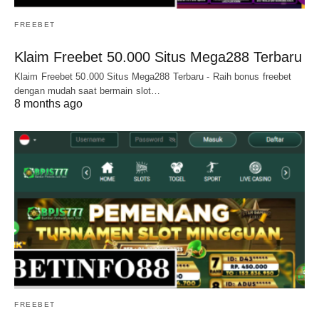
FREEBET
Klaim Freebet 50.000 Situs Mega288 Terbaru
Klaim Freebet 50.000 Situs Mega288 Terbaru - Raih bonus freebet
dengan mudah saat bermain slot…
8 months ago
FREEBET