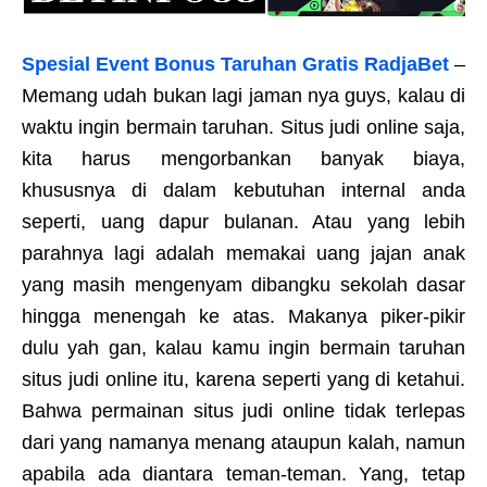
Spesial Event Bonus Taruhan Gratis RadjaBet
–
Memang udah bukan lagi jaman nya guys, kalau di
waktu ingin bermain taruhan. Situs judi online saja,
kita harus mengorbankan banyak biaya,
khususnya di dalam kebutuhan internal anda
seperti, uang dapur bulanan. Atau yang lebih
parahnya lagi adalah memakai uang jajan anak
yang masih mengenyam dibangku sekolah dasar
hingga menengah ke atas. Makanya piker-pikir
dulu yah gan, kalau kamu ingin bermain taruhan
situs judi online itu, karena seperti yang di ketahui.
Bahwa permainan situs judi online tidak terlepas
dari yang namanya menang ataupun kalah, namun
apabila ada diantara teman-teman. Yang, tetap