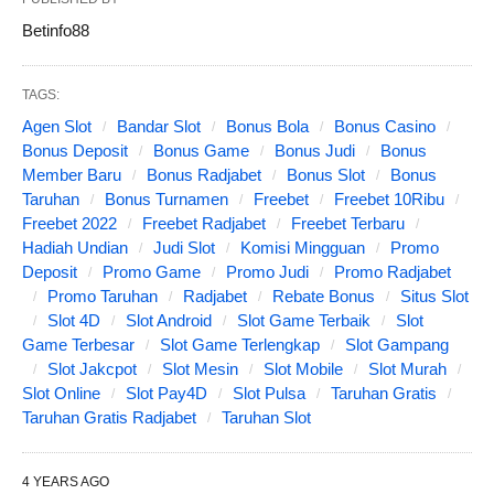
Betinfo88
TAGS:
Agen Slot
Bandar Slot
Bonus Bola
Bonus Casino
Bonus Deposit
Bonus Game
Bonus Judi
Bonus
Member Baru
Bonus Radjabet
Bonus Slot
Bonus
Taruhan
Bonus Turnamen
Freebet
Freebet 10Ribu
Freebet 2022
Freebet Radjabet
Freebet Terbaru
Hadiah Undian
Judi Slot
Komisi Mingguan
Promo
Deposit
Promo Game
Promo Judi
Promo Radjabet
Promo Taruhan
Radjabet
Rebate Bonus
Situs Slot
Slot 4D
Slot Android
Slot Game Terbaik
Slot
Game Terbesar
Slot Game Terlengkap
Slot Gampang
Slot Jakcpot
Slot Mesin
Slot Mobile
Slot Murah
Slot Online
Slot Pay4D
Slot Pulsa
Taruhan Gratis
Taruhan Gratis Radjabet
Taruhan Slot
4 YEARS AGO