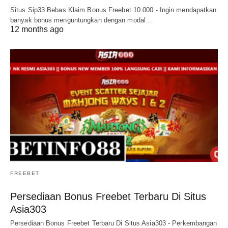
Situs Sip33 Bebas Klaim Bonus Freebet 10.000 - Ingin mendapatkan
banyak bonus menguntungkan dengan modal…
12 months ago
FREEBET
Persediaan Bonus Freebet Terbaru Di Situs
Asia303
Persediaan Bonus Freebet Terbaru Di Situs Asia303 - Perkembangan