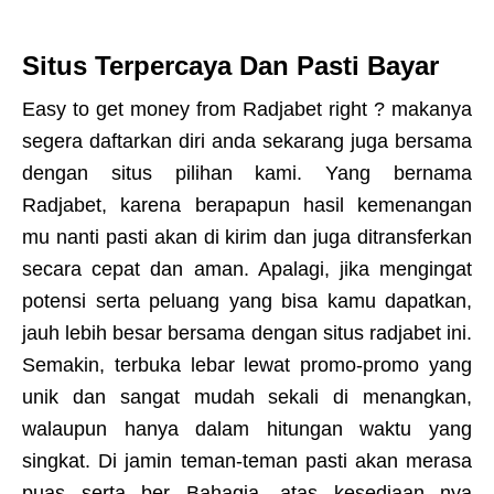
Situs Terpercaya Dan Pasti Bayar
Easy to get money from Radjabet right ? makanya
segera daftarkan diri anda sekarang juga bersama
dengan situs pilihan kami. Yang bernama
Radjabet, karena berapapun hasil kemenangan
mu nanti pasti akan di kirim dan juga ditransferkan
secara cepat dan aman. Apalagi, jika mengingat
potensi serta peluang yang bisa kamu dapatkan,
jauh lebih besar bersama dengan situs radjabet ini.
Semakin, terbuka lebar lewat promo-promo yang
unik dan sangat mudah sekali di menangkan,
walaupun hanya dalam hitungan waktu yang
singkat. Di jamin teman-teman pasti akan merasa
puas serta ber Bahagia, atas kesediaan nya