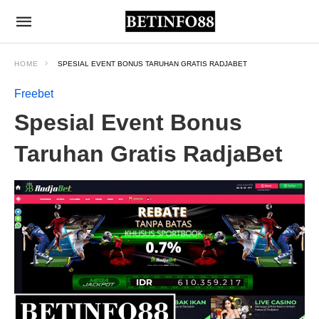
HOME
SPESIAL EVENT BONUS TARUHAN GRATIS RADJABET
Freebet
Spesial Event Bonus
Taruhan Gratis RadjaBet