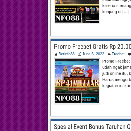
karena menang 
kunjung di […]
Promo Freebet Gratis Rp 20.0
Betinfo88
June 6, 2022
Freebet
Promo Freebet 
udah ngak jama
judi online it
Harus mengorba
kegiatan ini ka
Spesial Event Bonus Taruhan G