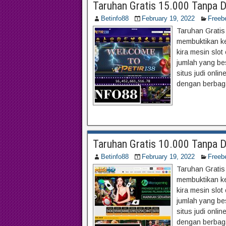
Taruhan Gratis 15.000 Tanpa D
Betinfo88
February 19, 2022
Freeb
Taruhan Gratis 
membuktikan k
kira mesin slo
jumlah yang be
situs judi onli
dengan berbag
Taruhan Gratis 10.000 Tanpa D
Betinfo88
February 19, 2022
Freeb
Taruhan Gratis 
membuktikan k
kira mesin slo
jumlah yang be
situs judi onli
dengan berbag