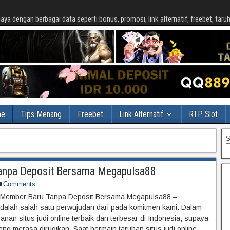
ya dengan berbagai data seperti bonus, promosi, link alternatif, freebet, taruhan 
me
Tips Menang
Freebet
Link Alternatif
RTP Slot
S
anpa Deposit Bersama Megapulsa88
Comments
 Member Baru Tanpa Deposit Bersama Megapulsa88 –
alah salah satu perwujudan dari pada komitmen kami. Dalam
nan situs judi online terbaik dan terbesar di Indonesia, supaya
yang merasa dirugikan. Saat bermain taruhan situs judi online,