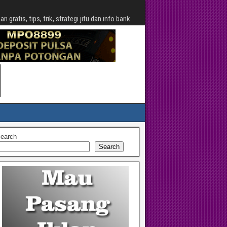
gratis, tips, trik, strategi jitu dan info bank
earch
Search