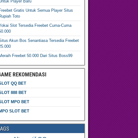
Untuk Player Baru
Freebet Gratis Untuk Semua Player Situs
Rupiah Toto
Yokai Slot Tersedia Freebet Cuma-Cuma
50.000
Situs Akun Bos Senantiasa Tersedia Freebet
25.000
Meraih Freebet 50.000 Dari Situs Boss99
GAME REKOMENDASI
SLOT QQ BET
SLOT 888 BET
SLOT MPO BET
MPO SLOT BET
TAGS