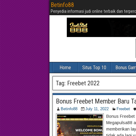
Betinfo88
Penyedia informasi judi online terbaik dan terperca
Home
Situs Top 10
Bonus Ga
Tag:
Freebet 2022
Bonus Freebet Member Baru T
Betinfo88
July 11, 2022
Freebet
Bonus Freebet
Megapulsa88 ad
memberikan laya
tidak ada lagi 