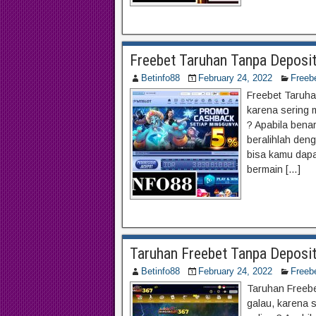
Freebet Taruhan Tanpa Deposi
Betinfo88
February 24, 2022
Freeb
Freebet Taruha
karena sering m
? Apabila bena
beralihlah den
bisa kamu dapa
bermain […]
Taruhan Freebet Tanpa Deposit
Betinfo88
February 24, 2022
Freeb
Taruhan Freebe
galau, karena s