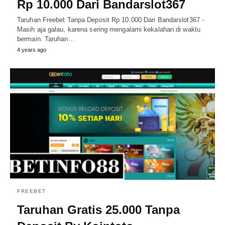
Rp 10.000 Dari Bandarslot367
Taruhan Freebet Tanpa Deposit Rp 10.000 Dari Bandarslot367 -
Masih aja galau, karena sering mengalami kekalahan di waktu
bermain. Taruhan…
4 years ago
FREEBET
Taruhan Gratis 25.000 Tanpa