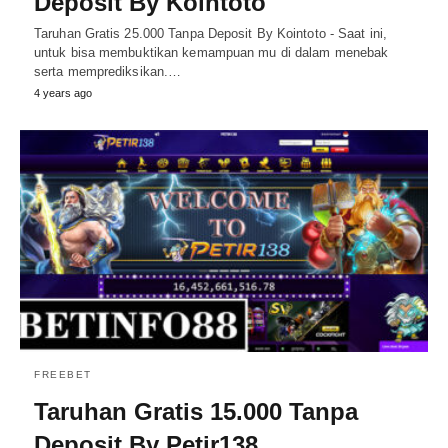
Deposit By Kointoto
Taruhan Gratis 25.000 Tanpa Deposit By Kointoto - Saat ini,
untuk bisa membuktikan kemampuan mu di dalam menebak
serta memprediksikan.…
4 years ago
FREEBET
Taruhan Gratis 15.000 Tanpa
Deposit By Petir138