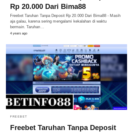
Rp 20.000 Dari Bima88
Freebet Taruhan Tanpa Deposit Rp 20.000 Dari Bima88 - Masih
aja galau, karena sering mengalami kekalahan di waktu
bermain. Taruhan…
4 years ago
FREEBET
Freebet Taruhan Tanpa Deposit