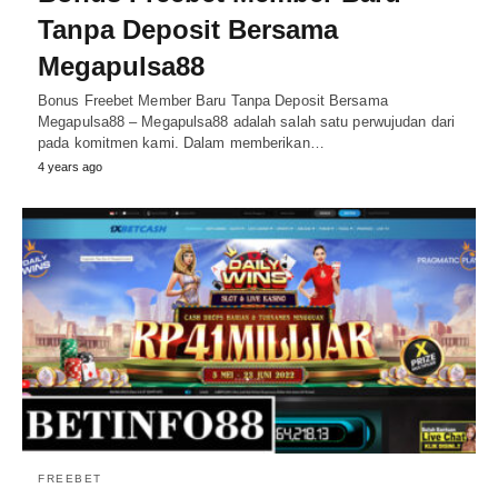
Tanpa Deposit Bersama
Megapulsa88
Bonus Freebet Member Baru Tanpa Deposit Bersama
Megapulsa88 – Megapulsa88 adalah salah satu perwujudan dari
pada komitmen kami. Dalam memberikan…
4 years ago
FREEBET