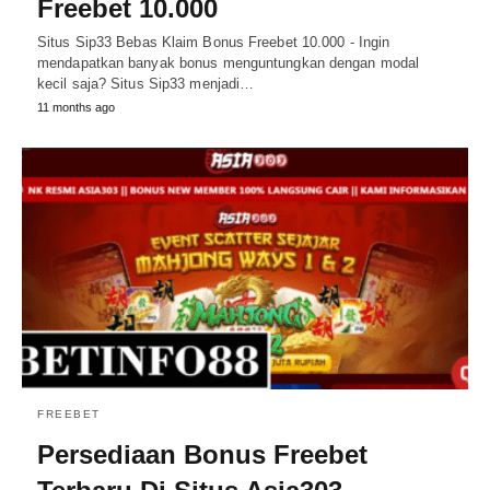
Freebet 10.000
Situs Sip33 Bebas Klaim Bonus Freebet 10.000 - Ingin
mendapatkan banyak bonus menguntungkan dengan modal
kecil saja? Situs Sip33 menjadi…
11 months ago
FREEBET
Persediaan Bonus Freebet