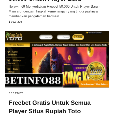
Holywin 69 Menyediakan Freebet 50.000 Untuk Player Baru -
Main slot dengan Tingkat kemenangan yang tinggi pastinya
memberikan pengalaman bermain…
1 year ago
FREEBET
Freebet Gratis Untuk Semua
Player Situs Rupiah Toto