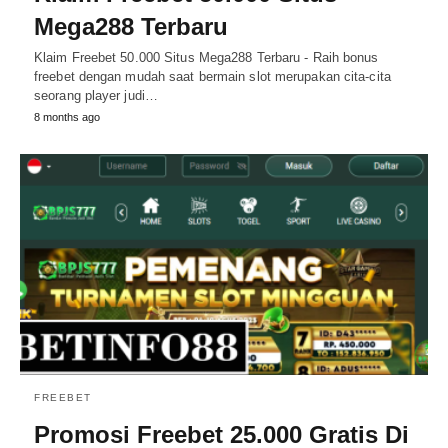
Mega288 Terbaru
Klaim Freebet 50.000 Situs Mega288 Terbaru - Raih bonus
freebet dengan mudah saat bermain slot merupakan cita-cita
seorang player judi…
8 months ago
FREEBET
Promosi Freebet 25.000 Gratis Di