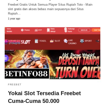
Freebet Gratis Untuk Semua Player Situs Rupiah Toto - Main
slot gratis dan akses bebas main sepuasnya dari Situs
Rupiah…
1 year ago
FREEBET
Yokai Slot Tersedia Freebet
Cuma-Cuma 50.000