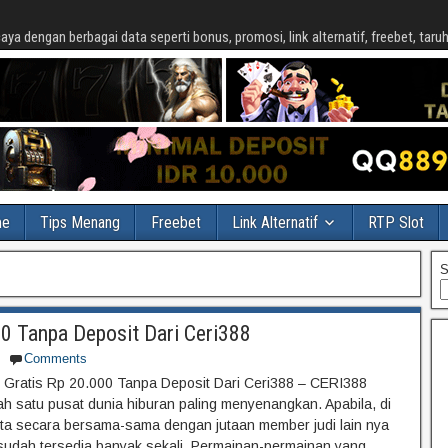
ya dengan berbagai data seperti bonus, promosi, link alternatif, freebet, taruhan 
me
Tips Menang
Freebet
Link Alternatif
RTP Slot
S
0 Tanpa Deposit Dari Ceri388
Comments
Gratis Rp 20.000 Tanpa Deposit Dari Ceri388 – CERI388
h satu pusat dunia hiburan paling menyenangkan. Apabila, di
ita secara bersama-sama dengan jutaan member judi lain nya
 sudah tersedia banyak sekali. Permainan-permainan yang