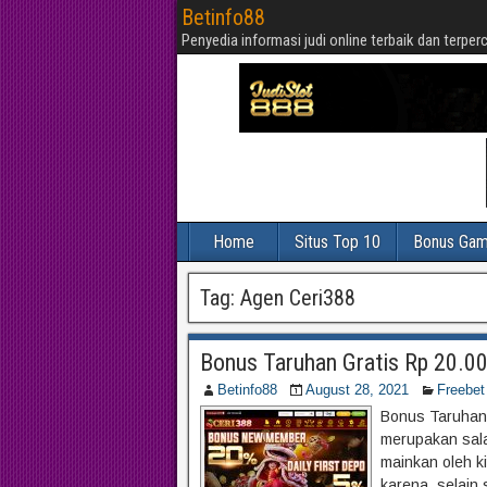
Betinfo88
Penyedia informasi judi online terbaik dan terperca
Home
Situs Top 10
Bonus Ga
Tag:
Agen Ceri388
Bonus Taruhan Gratis Rp 20.00
Betinfo88
August 28, 2021
Freebet
Bonus Taruhan 
merupakan sala
mainkan oleh k
karena, selain