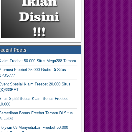
ecent Posts
Klaim Freebet 50.000 Situs Mega288 Terbaru
Promosi Freebet 25.000 Gratis Di Situs
BPJS777
Event Spesial Klaim Freebet 20.000 Situs
QQ333BET
Situs Sip33 Bebas Klaim Bonus Freebet
10.000
Persediaan Bonus Freebet Terbaru Di Situs
Asia303
Holywin 69 Menyediakan Freebet 50.000