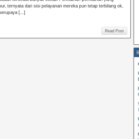
r, ternyata dari sisi pelayanan mereka pun tetap terbilang ok,
 berupaya […]
Read Post
R