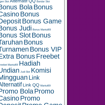
Alternatif QQ
gen Slot
Bandar Slot
Bonus Bola
Bonus
Casino
Bonus
Deposit
Bonus Game
Bonus Judi
Bonus Mantul69
Bonus Slot
Bonus
Taruhan
Bonus
Turnamen
Bonus VIP
Freebet
Extra Bonus
Hadiah
reebet Mantul69
Undian
Komisi
Judi Slot
Mingguan
Link
Alternatif
Link QQ
Mantul69
Promo Bola
Promo
Promo
Casino