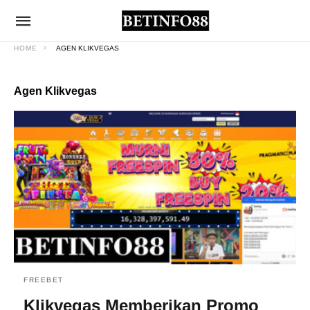
HOME
AGEN KLIKVEGAS
Agen Klikvegas
FREEBET
Klikvegas Memberikan Promo