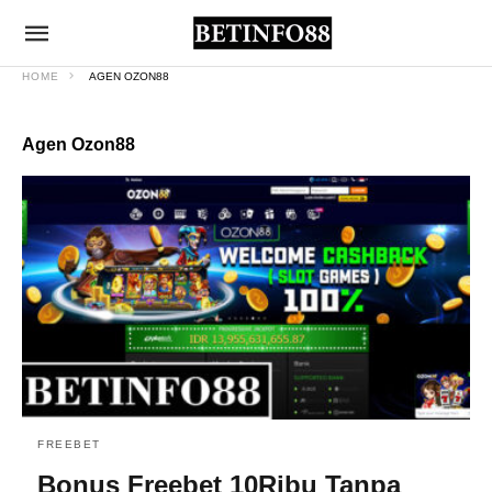
HOME
AGEN OZON88
Agen Ozon88
FREEBET
Bonus Freebet 10Ribu Tanpa