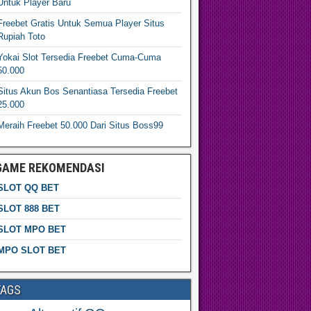
Untuk Player Baru
Freebet Gratis Untuk Semua Player Situs
Rupiah Toto
Yokai Slot Tersedia Freebet Cuma-Cuma
50.000
Situs Akun Bos Senantiasa Tersedia Freebet
25.000
Meraih Freebet 50.000 Dari Situs Boss99
GAME REKOMENDASI
SLOT QQ BET
SLOT 888 BET
SLOT MPO BET
MPO SLOT BET
TAGS