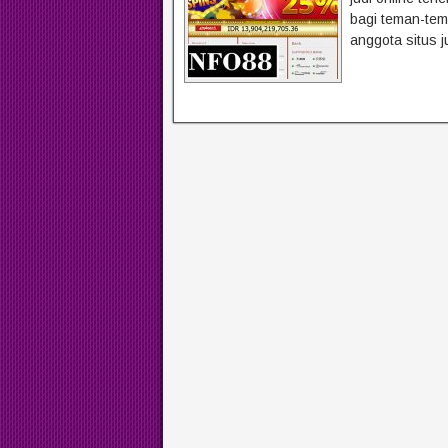
bagi teman-tem
anggota situs j