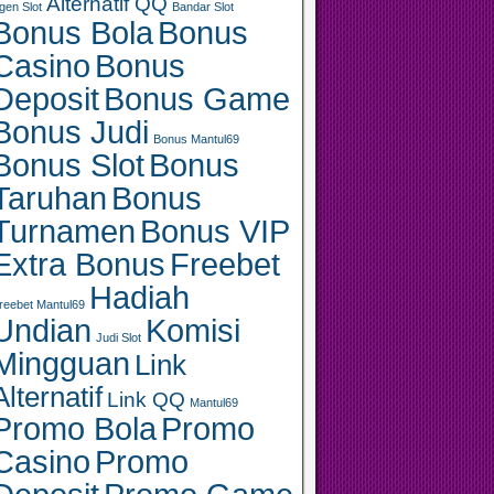
Alternatif QQ
gen Slot
Bandar Slot
Bonus Bola
Bonus
Casino
Bonus
Deposit
Bonus Game
Bonus Judi
Bonus Mantul69
Bonus Slot
Bonus
Taruhan
Bonus
Turnamen
Bonus VIP
Freebet
Extra Bonus
Hadiah
reebet Mantul69
Undian
Komisi
Judi Slot
Mingguan
Link
Alternatif
Link QQ
Mantul69
Promo Bola
Promo
Promo
Casino