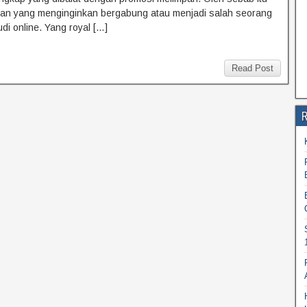
an yang menginginkan bergabung atau menjadi salah seorang
udi online. Yang royal […]
Read Post
R