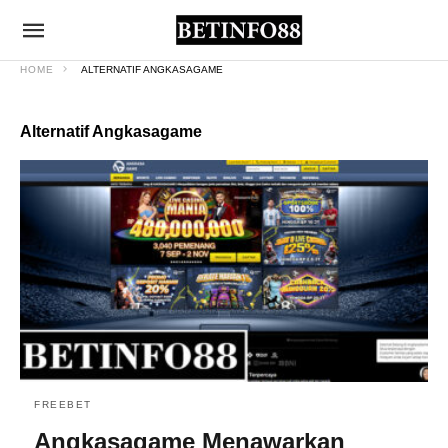
HOME
ALTERNATIF ANGKASAGAME
Alternatif Angkasagame
FREEBET
Angkasagame Menawarkan