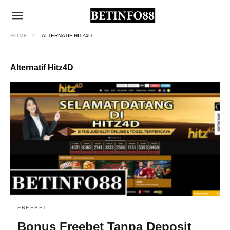
HOME
ALTERNATIF HITZ4D
Alternatif Hitz4D
FREEBET
Bonus Freebet Tanpa Deposit