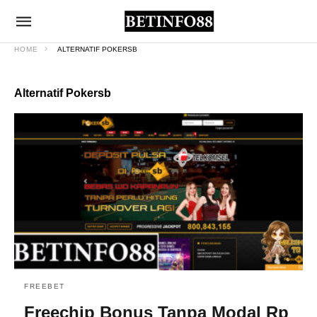
HOME
ALTERNATIF POKERSB
Alternatif Pokersb
FREEBET
Freechip Bonus Tanpa Modal Rp