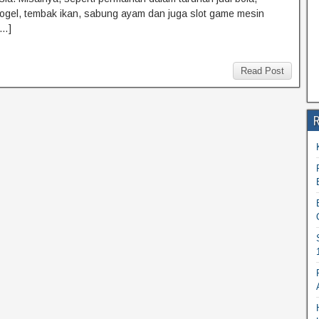
 togel, tembak ikan, sabung ayam dan juga slot game mesin
[…]
Read Post
R