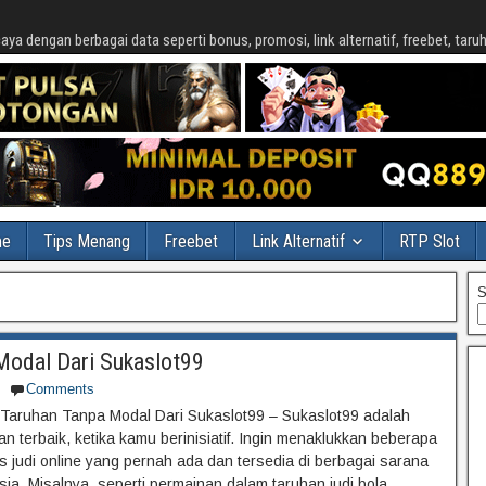
ya dengan berbagai data seperti bonus, promosi, link alternatif, freebet, taruhan 
me
Tips Menang
Freebet
Link Alternatif
RTP Slot
S
Modal Dari Sukaslot99
Comments
Taruhan Tanpa Modal Dari Sukaslot99 – Sukaslot99 adalah
han terbaik, ketika kamu berinisiatif. Ingin menaklukkan beberapa
s judi online yang pernah ada dan tersedia di berbagai sarana
ia. Misalnya, seperti permainan dalam taruhan judi bola,