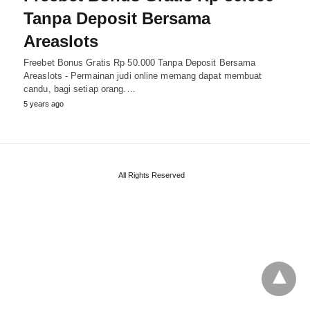
Tanpa Deposit Bersama
Areaslots
Freebet Bonus Gratis Rp 50.000 Tanpa Deposit Bersama
Areaslots - Permainan judi online memang dapat membuat
candu, bagi setiap orang.…
5 years ago
All Rights Reserved