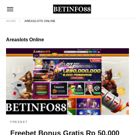
HOME
AREASLOTS ONLINE
Areaslots Online
FREEBET
Freebet Bonus Gratis Rp 50.000