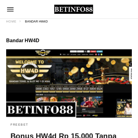
HOME
BANDAR HW4D
Bandar HW4D
FREEBET
Bonus HW4d Rp 15.000 Tanpa