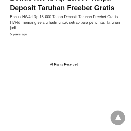
Deposit Taruhan Freebet Gratis
Bonus HW4d Rp 15.000 Tanpa Deposit Taruhan Freebet Gratis -
HW4d memang selalu hadir untuk setiap para pencinta. Taruhan
judi…
5 years ago
All Rights Reserved