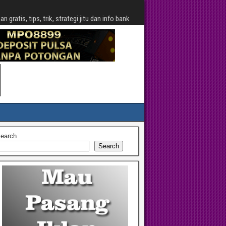
gratis, tips, trik, strategi jitu dan info bank
earch
Search