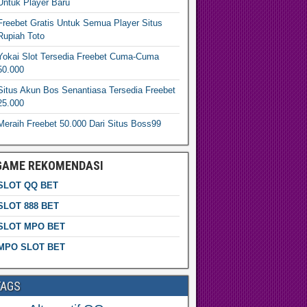
Untuk Player Baru
Freebet Gratis Untuk Semua Player Situs
Rupiah Toto
Yokai Slot Tersedia Freebet Cuma-Cuma
50.000
Situs Akun Bos Senantiasa Tersedia Freebet
25.000
Meraih Freebet 50.000 Dari Situs Boss99
GAME REKOMENDASI
SLOT QQ BET
SLOT 888 BET
SLOT MPO BET
MPO SLOT BET
TAGS