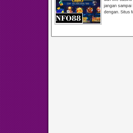
jangan sampai 
dengan. Situs