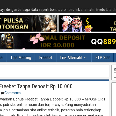
ya dengan berbagai data seperti bonus, promosi, link alternatif, freebet, taruhan 
me
Tips Menang
Freebet
Link Alternatif
RTP Slot
S
reebet Tanpa Deposit Rp 10.000
Comments
warkan Bonus Freebet Tanpa Deposit Rp 10.000 – MPOSPORT
s judi slot online resmi dan terpercaya. Yang menyediakan
jenis permainan slot online terbaik, pasaran bola terlengkap
o termurah. Buat di mainkan oleh teman-teman semua, makanya