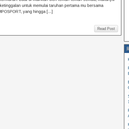
ketinggalan untuk memulai taruhan pertama mu bersama
 MPOSPORT, yang hingga […]
Read Post
R