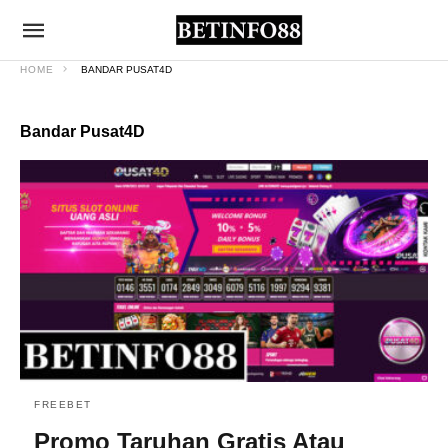
HOME
BANDAR PUSAT4D
Bandar Pusat4D
FREEBET
Promo Taruhan Gratis Atau