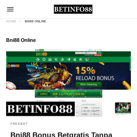
HOME
BNI88 ONLINE
Bni88 Online
FREEBET
Bni88 Bonus Betgratis Tanpa