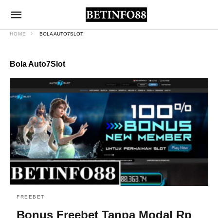
HOME
BOLA AUTO7SLOT
Bola Auto7Slot
FREEBET
Bonus Freebet Tanpa Modal Rp