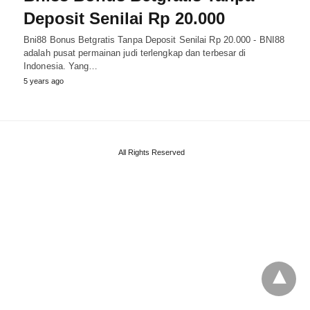
Deposit Senilai Rp 20.000
Bni88 Bonus Betgratis Tanpa Deposit Senilai Rp 20.000 - BNI88
adalah pusat permainan judi terlengkap dan terbesar di
Indonesia. Yang…
5 years ago
All Rights Reserved