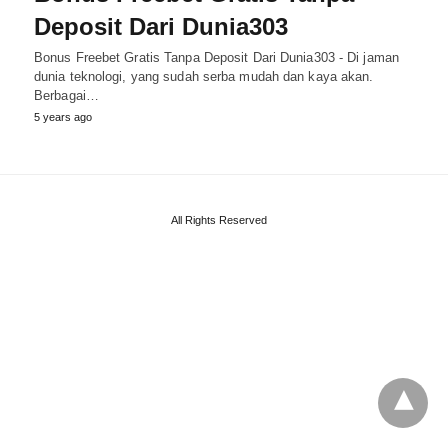
Deposit Dari Dunia303
Bonus Freebet Gratis Tanpa Deposit Dari Dunia303 - Di jaman
dunia teknologi, yang sudah serba mudah dan kaya akan.
Berbagai…
5 years ago
All Rights Reserved