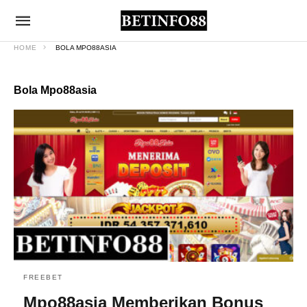
HOME
BOLA MPO88ASIA
Bola Mpo88asia
FREEBET
Mpo88asia Memberikan Bonus