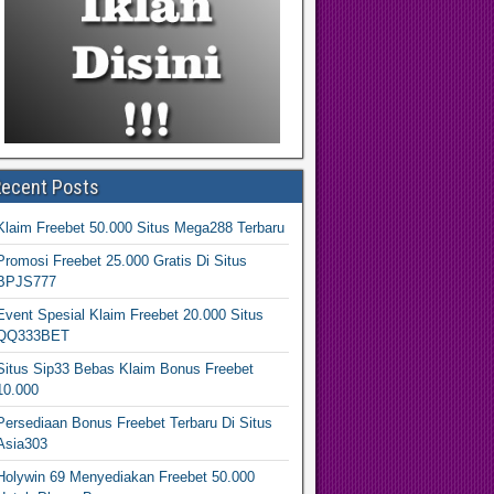
ecent Posts
Klaim Freebet 50.000 Situs Mega288 Terbaru
Promosi Freebet 25.000 Gratis Di Situs
BPJS777
Event Spesial Klaim Freebet 20.000 Situs
QQ333BET
Situs Sip33 Bebas Klaim Bonus Freebet
10.000
Persediaan Bonus Freebet Terbaru Di Situs
Asia303
Holywin 69 Menyediakan Freebet 50.000