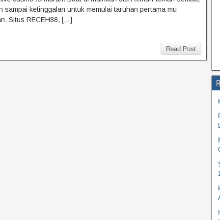
 sampai ketinggalan untuk memulai taruhan pertama mu
n. Situs RECEH88, […]
Read Post
R