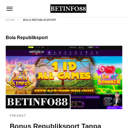
HOME
BOLA REPUBLIKSPORT
Bola Republiksport
FREEBET
Bonus Republiksport Tanpa