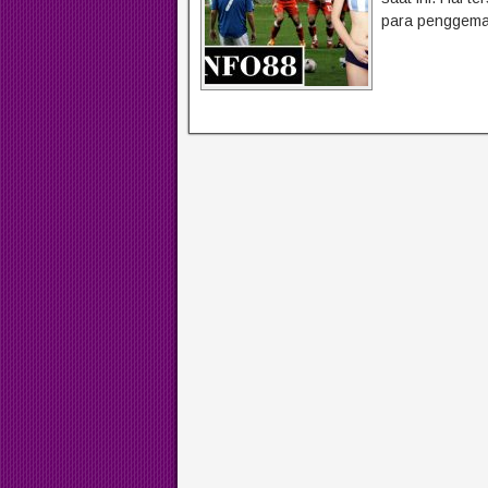
para penggemar