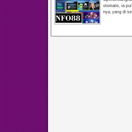
otomatis, ia pu
nya, yang di s