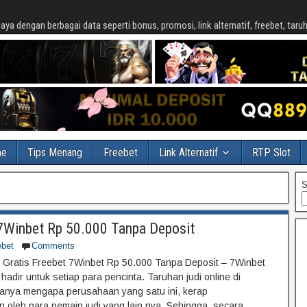
ya dengan berbagai data seperti bonus, promosi, link alternatif, freebet, taruhan 
me
Tips Menang
Freebet
Link Alternatif
RTP Slot
S
 7Winbet Rp 50.000 Tanpa Deposit
ebet
Comments
Gratis Freebet 7Winbet Rp 50.000 Tanpa Deposit – 7Winbet
adir untuk setiap para pencinta. Taruhan judi online di
anya mengapa perusahaan yang satu ini, kerap
 oleh para pemain judi yang lain nya. Sehingga, secara