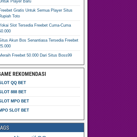
Untuk Player Baru
Freebet Gratis Untuk Semua Player Situs
Rupiah Toto
Yokai Slot Tersedia Freebet Cuma-Cuma
50.000
Situs Akun Bos Senantiasa Tersedia Freebet
25.000
Meraih Freebet 50.000 Dari Situs Boss99
GAME REKOMENDASI
SLOT QQ BET
SLOT 888 BET
SLOT MPO BET
MPO SLOT BET
TAGS