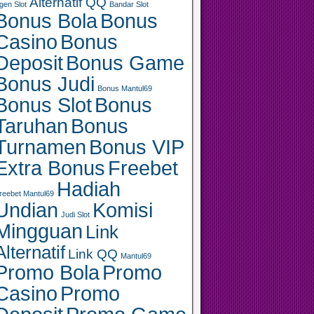
Alternatif QQ
gen Slot
Bandar Slot
Bonus Bola
Bonus
Casino
Bonus
Deposit
Bonus Game
Bonus Judi
Bonus Mantul69
Bonus Slot
Bonus
Taruhan
Bonus
Turnamen
Bonus VIP
Freebet
Extra Bonus
Hadiah
reebet Mantul69
Undian
Komisi
Judi Slot
Mingguan
Link
Alternatif
Link QQ
Mantul69
Promo Bola
Promo
Promo
Casino