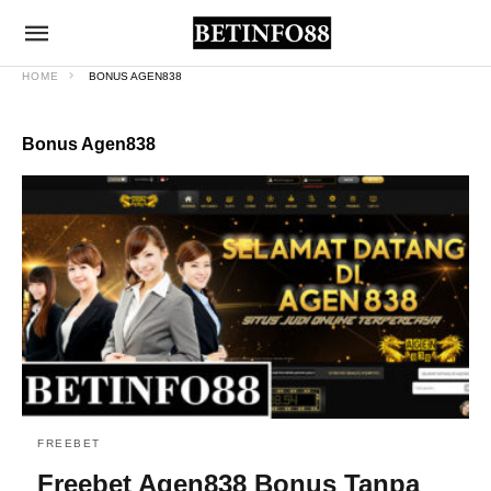
HOME
BONUS AGEN838
Bonus Agen838
FREEBET
Freebet Agen838 Bonus Tanpa