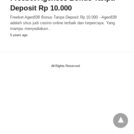
Deposit Rp 10.000
Freebet Agen838 Bonus Tanpa Deposit Rp 10.000 - Agen838
adalah situs judi casino online terbaik dan terpercaya. Yang
mampu menyediakan…
5 years ago
All Rights Reserved