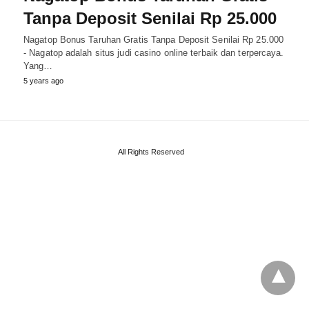
Tanpa Deposit Senilai Rp 25.000
Nagatop Bonus Taruhan Gratis Tanpa Deposit Senilai Rp 25.000
- Nagatop adalah situs judi casino online terbaik dan terpercaya.
Yang…
5 years ago
All Rights Reserved