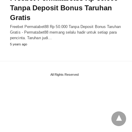
Tanpa Deposit Bonus Taruhan
Gratis
Freebet Permatabet88 Rp 50.000 Tanpa Deposit Bonus Taruhan
Gratis - Permatabet88 memang selalu hadir untuk setiap para
pencinta. Taruhan judi…
5 years ago
All Rights Reserved