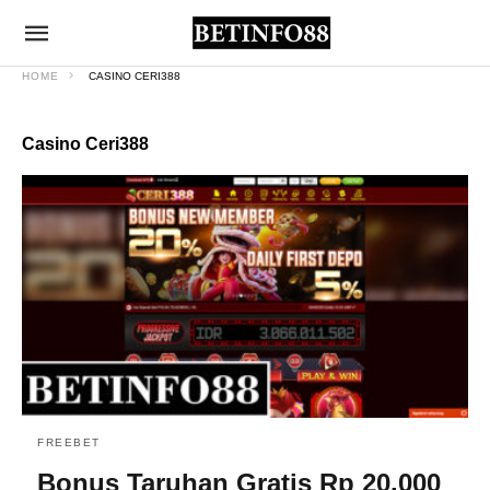
HOME
CASINO CERI388
Casino Ceri388
FREEBET
Bonus Taruhan Gratis Rp 20.000