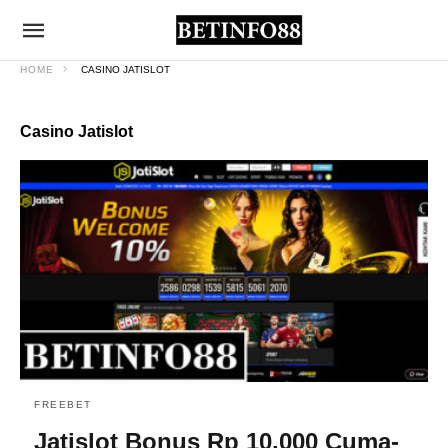
HOME
CASINO JATISLOT
Casino Jatislot
FREEBET
Jatislot Bonus Rp 10.000 Cuma-