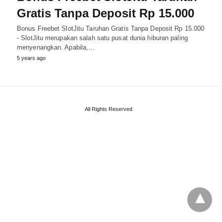
Gratis Tanpa Deposit Rp 15.000
Bonus Freebet SlotJitu Taruhan Gratis Tanpa Deposit Rp 15.000
- SlotJitu merupakan salah satu pusat dunia hiburan paling
menyenangkan. Apabila,…
5 years ago
All Rights Reserved