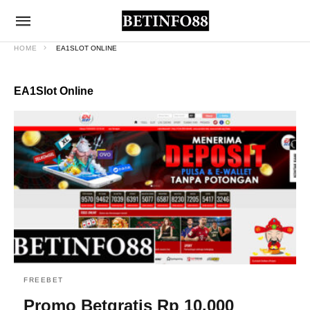
HOME
EA1SLOT ONLINE
EA1Slot Online
FREEBET
Promo Betgratis Rp 10.000