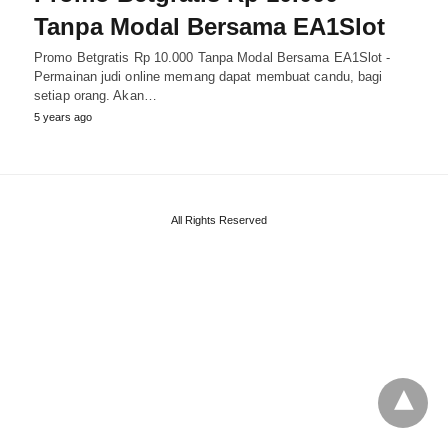
Tanpa Modal Bersama EA1Slot
Promo Betgratis Rp 10.000 Tanpa Modal Bersama EA1Slot -
Permainan judi online memang dapat membuat candu, bagi
setiap orang. Akan…
5 years ago
All Rights Reserved