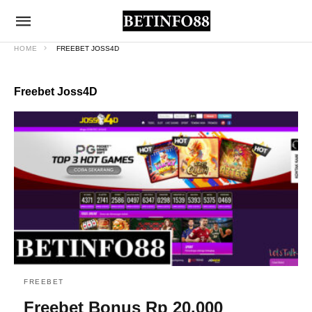
HOME
FREEBET JOSS4D
Freebet Joss4D
FREEBET
Freebet Bonus Rp 20.000