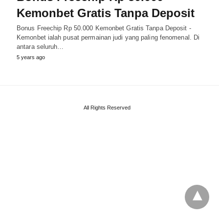
Kemonbet Gratis Tanpa Deposit
Bonus Freechip Rp 50.000 Kemonbet Gratis Tanpa Deposit -
Kemonbet ialah pusat permainan judi yang paling fenomenal. Di
antara seluruh…
5 years ago
All Rights Reserved