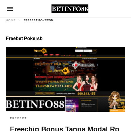
HOME
FREEBET POKERSB
Freebet Pokersb
FREEBET
Freechip Bonus Tanpa Modal Rp