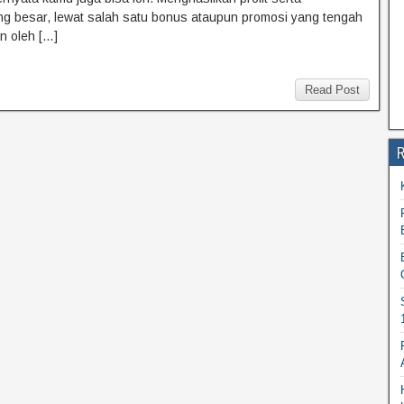
g besar, lewat salah satu bonus ataupun promosi yang tengah
n oleh […]
Read Post
R