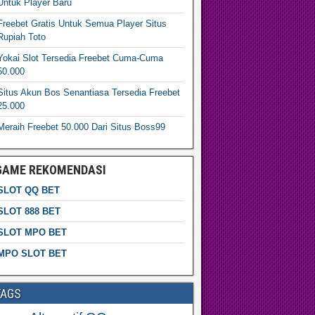
Untuk Player Baru
Freebet Gratis Untuk Semua Player Situs
Rupiah Toto
Yokai Slot Tersedia Freebet Cuma-Cuma
50.000
Situs Akun Bos Senantiasa Tersedia Freebet
25.000
Meraih Freebet 50.000 Dari Situs Boss99
GAME REKOMENDASI
SLOT QQ BET
SLOT 888 BET
SLOT MPO BET
MPO SLOT BET
TAGS