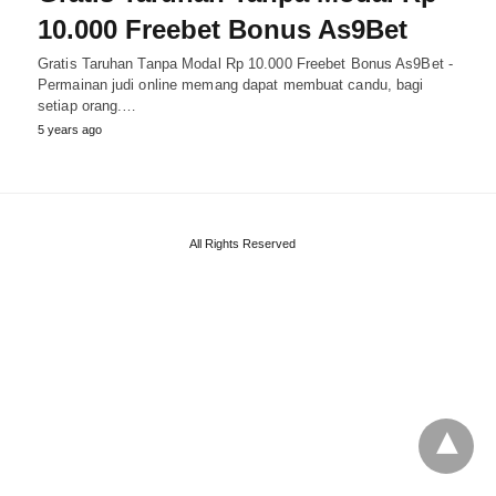
10.000 Freebet Bonus As9Bet
Gratis Taruhan Tanpa Modal Rp 10.000 Freebet Bonus As9Bet -
Permainan judi online memang dapat membuat candu, bagi
setiap orang.…
5 years ago
All Rights Reserved