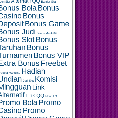
Alternatif QQ
gen Slot
Bandar Slot
Bonus Bola
Bonus
Casino
Bonus
Deposit
Bonus Game
Bonus Judi
Bonus Mantul69
Bonus Slot
Bonus
Taruhan
Bonus
Turnamen
Bonus VIP
Freebet
Extra Bonus
Hadiah
reebet Mantul69
Undian
Komisi
Judi Slot
Mingguan
Link
Alternatif
Link QQ
Mantul69
Promo Bola
Promo
Promo
Casino