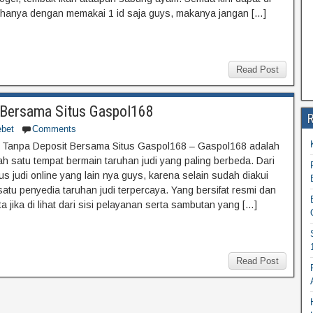
hanya dengan memakai 1 id saja guys, makanya jangan […]
Read Post
 Bersama Situs Gaspol168
R
ebet
Comments
 Tanpa Deposit Bersama Situs Gaspol168 – Gaspol168 adalah
h satu tempat bermain taruhan judi yang paling berbeda. Dari
s judi online yang lain nya guys, karena selain sudah diakui
atu penyedia taruhan judi terpercaya. Yang bersifat resmi dan
a jika di lihat dari sisi pelayanan serta sambutan yang […]
Read Post