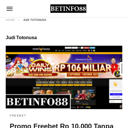
HOME
JUDI TOTONUSA
Judi Totonusa
FREEBET
Promo Freebet Rp 10.000 Tanpa