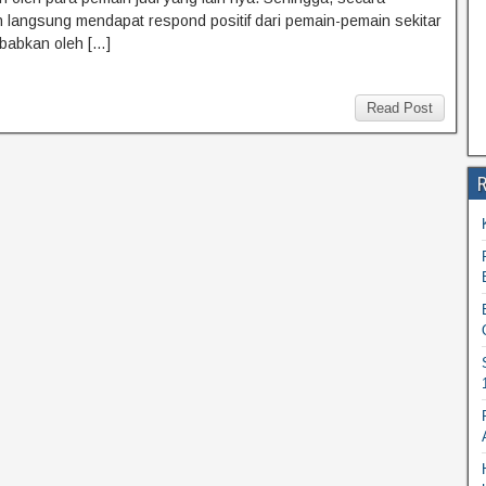
n langsung mendapat respond positif dari pemain-pemain sekitar
ebabkan oleh […]
Read Post
R