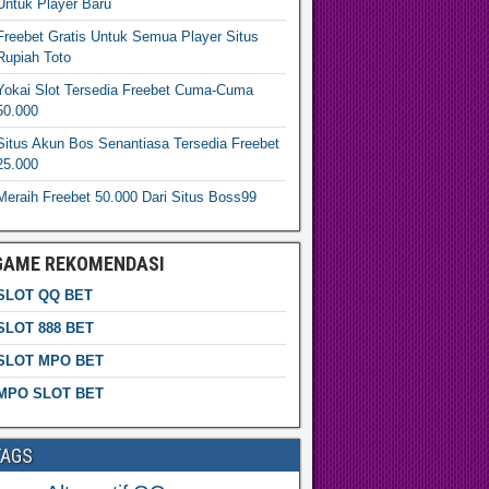
Untuk Player Baru
Freebet Gratis Untuk Semua Player Situs
Rupiah Toto
Yokai Slot Tersedia Freebet Cuma-Cuma
50.000
Situs Akun Bos Senantiasa Tersedia Freebet
25.000
Meraih Freebet 50.000 Dari Situs Boss99
GAME REKOMENDASI
SLOT QQ BET
SLOT 888 BET
SLOT MPO BET
MPO SLOT BET
TAGS