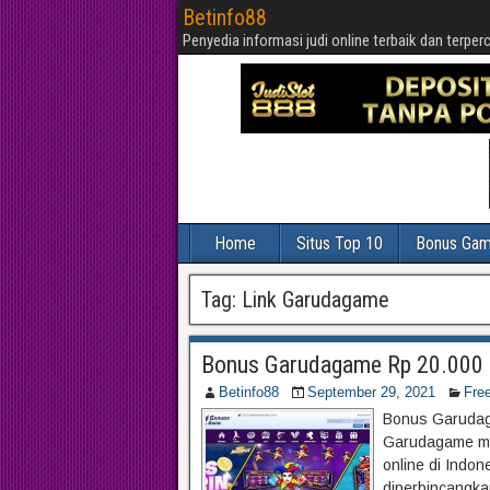
Betinfo88
Penyedia informasi judi online terbaik dan terperca
Home
Situs Top 10
Bonus Ga
Tag:
Link Garudagame
Bonus Garudagame Rp 20.000 T
Betinfo88
September 29, 2021
Fre
Bonus Garudag
Garudagame mem
online di Indo
diperbincangkan