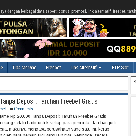
ya dengan berbagai data seperti bonus, promosi, link alternatif, freebet, taruhan 
me
Tips Menang
Freebet
Link Alternatif
RTP Slot
S
anpa Deposit Taruhan Freebet Gratis
ebet
Comments
ame Rp 20.000 Tanpa Deposit Taruhan Freebet Gratis –
ang selalu hadir untuk setiap para pencinta. Taruhan judi
nesia, makanya mengapa perusahaan yang satu ini, kerap
 oleh para pemain judi yang lain nya. Sehingga, secara