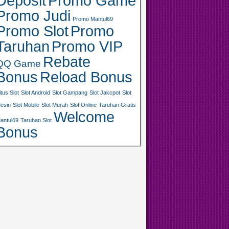
Deposit
Promo Game
Promo Judi
Promo Mantul69
Promo
Promo Slot
Taruhan
Promo VIP
Rebate
QQ Game
Bonus
Reload Bonus
itus Slot
Slot Android
Slot Gampang
Slot Jakcpot
Slot
esin
Slot Mobile
Slot Murah
Slot Online
Taruhan Gratis
Welcome
antul69
Taruhan Slot
Bonus