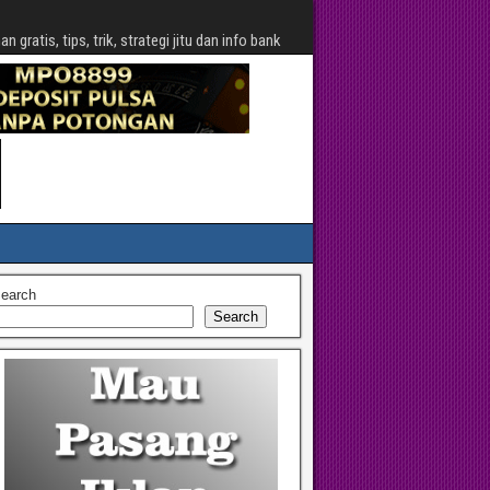
gratis, tips, trik, strategi jitu dan info bank
earch
Search