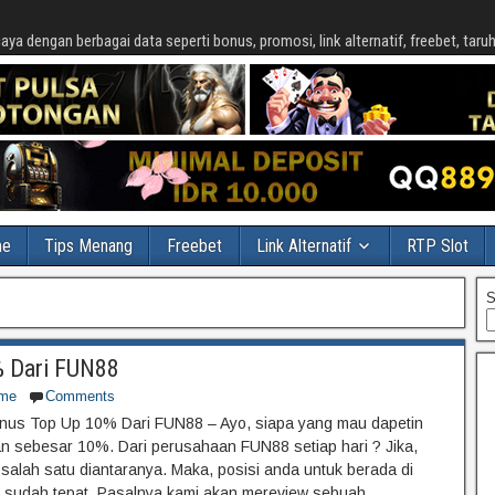
ya dengan berbagai data seperti bonus, promosi, link alternatif, freebet, taruhan 
me
Tips Menang
Freebet
Link Alternatif
RTP Slot
S
% Dari FUN88
me
Comments
nus Top Up 10% Dari FUN88 – Ayo, siapa yang mau dapetin
 sebesar 10%. Dari perusahaan FUN88 setiap hari ? Jika,
salah satu diantaranya. Maka, posisi anda untuk berada di
ini sudah tepat. Pasalnya kami akan mereview sebuah