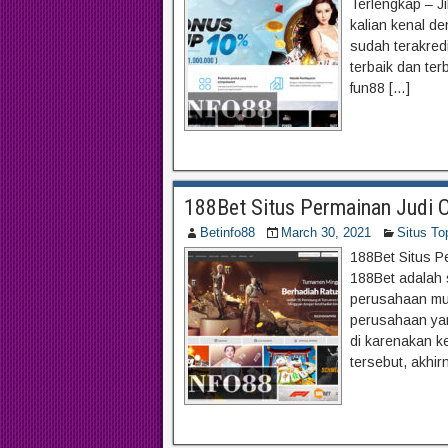
Terlengkap – Ji
kalian kenal d
sudah terakredi
terbaik dan ter
fun88 […]
188Bet Situs Permainan Judi O
Betinfo88
March 30, 2021
Situs To
188Bet Situs P
188Bet adalah s
perusahaan mul
perusahaan yan
di karenakan ke
tersebut, akhir