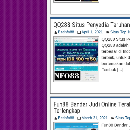
QQ288 Situs Penyedia Taruhan 
Betinfo88
April 1, 2021
Situs Top 1
QQ288 Situs Pe
QQ288 adalah m
terbesar di Ind
terbaik, untuk 
bertemakan dala
Tembak […]
Fun88 Bandar Judi Online Tera
Terlengkap
Betinfo88
March 31, 2021
Situs To
Fun88 Bandar J