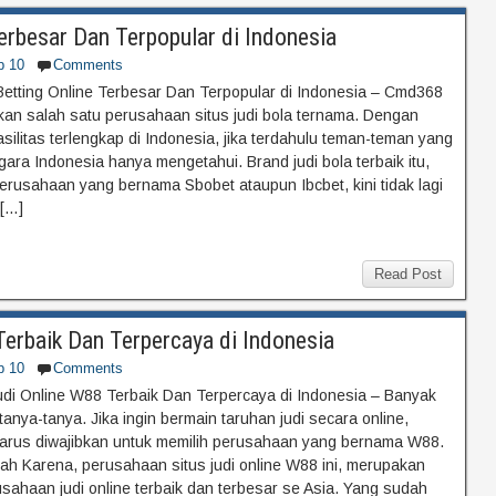
erbesar Dan Terpopular di Indonesia
p 10
Comments
etting Online Terbesar Dan Terpopular di Indonesia – Cmd368
an salah satu perusahaan situs judi bola ternama. Dengan
asilitas terlengkap di Indonesia, jika terdahulu teman-teman yang
gara Indonesia hanya mengetahui. Brand judi bola terbaik itu,
erusahaan yang bernama Sbobet ataupun Ibcbet, kini tidak lagi
 […]
Read Post
Terbaik Dan Terpercaya di Indonesia
p 10
Comments
udi Online W88 Terbaik Dan Terpercaya di Indonesia – Banyak
tanya-tanya. Jika ingin bermain taruhan judi secara online,
arus diwajibkan untuk memilih perusahaan yang bernama W88.
ah Karena, perusahaan situs judi online W88 ini, merupakan
sahaan judi online terbaik dan terbesar se Asia. Yang sudah