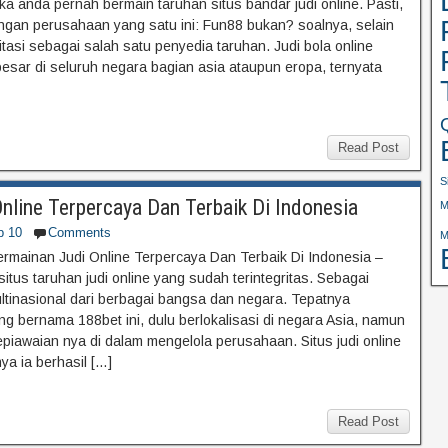
ka anda pernah bermain taruhan situs bandar judi online. Pasti,
engan perusahaan yang satu ini: Fun88 bukan? soalnya, selain
tasi sebagai salah satu penyedia taruhan. Judi bola online
besar di seluruh negara bagian asia ataupun eropa, ternyata
Read Post
S
nline Terpercaya Dan Terbaik Di Indonesia
M
p 10
Comments
M
ermainan Judi Online Terpercaya Dan Terbaik Di Indonesia –
itus taruhan judi online yang sudah terintegritas. Sebagai
tinasional dari berbagai bangsa dan negara. Tepatnya
g bernama 188bet ini, dulu berlokalisasi di negara Asia, namun
piawaian nya di dalam mengelola perusahaan. Situs judi online
nya ia berhasil […]
Read Post