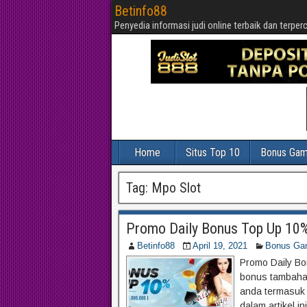
Betinfo88
Penyedia informasi judi online terbaik dan terperca
Home
Situs Top 10
Bonus Ga
Tag:
Mpo Slot
Promo Daily Bonus Top Up 10
Betinfo88
April 19, 2021
Bonus Ga
Promo Daily Bo
bonus tambahan
anda termasuk 
dalam artikel 