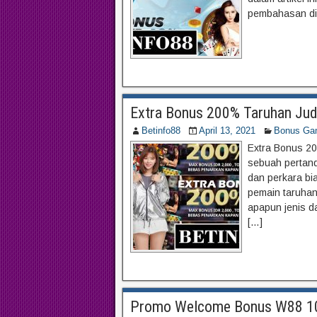
pembahasan di d
Extra Bonus 200% Taruhan Jud
Betinfo88
April 13, 2021
Bonus Ga
Extra Bonus 20
sebuah pertand
dan perkara bi
pemain taruhan
apapun jenis d
[…]
Promo Welcome Bonus W88 100