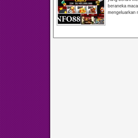
beraneka macam
mengeluarkan m