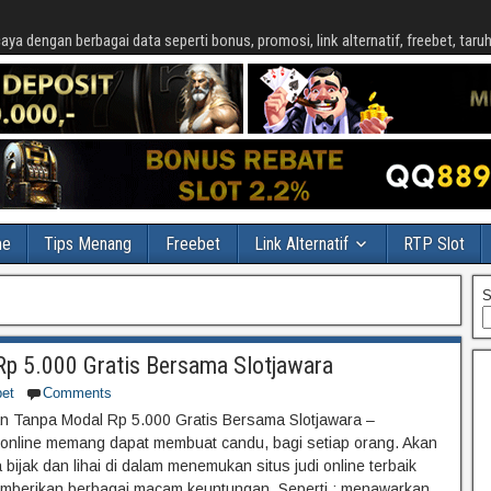
ya dengan berbagai data seperti bonus, promosi, link alternatif, freebet, taruhan 
me
Tips Menang
Freebet
Link Alternatif
RTP Slot
S
Rp 5.000 Gratis Bersama Slotjawara
et
Comments
n Tanpa Modal Rp 5.000 Gratis Bersama Slotjawara –
 online memang dapat membuat candu, bagi setiap orang. Akan
a bijak dan lihai di dalam menemukan situs judi online terbaik
mberikan berbagai macam keuntungan. Seperti : menawarkan