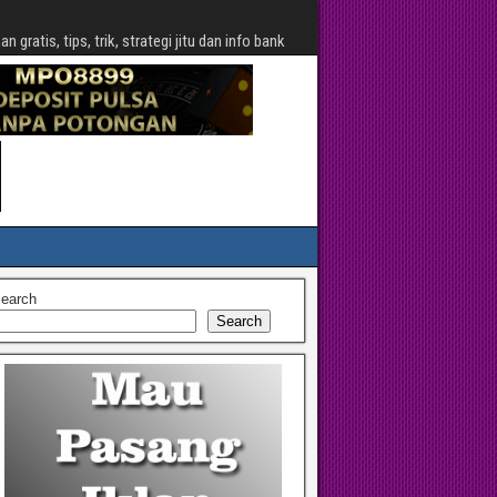
gratis, tips, trik, strategi jitu dan info bank
earch
Search