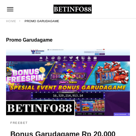
HOME
PROMO GARUDAGAME
Promo Garudagame
FREEBET
Bonus Garudagame Rp 20.000