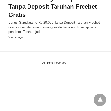
Tanpa Deposit Taruhan Freebet
Gratis
Bonus Garudagame Rp 20.000 Tanpa Deposit Taruhan Freebet
Gratis - Garudagame memang selalu hadir untuk setiap para
pencinta. Taruhan judi…
5 years ago
All Rights Reserved