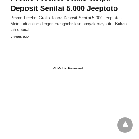
Deposit Senilai 5.000 Jeeptoto
Promo Freebet Gratis Tanpa Deposit Senilai 5.000 Jeeptoto -
Main judi online dengan menghabiskan banyak biaya itu. Bukan
lah sebuah…
5 years ago
All Rights Reserved